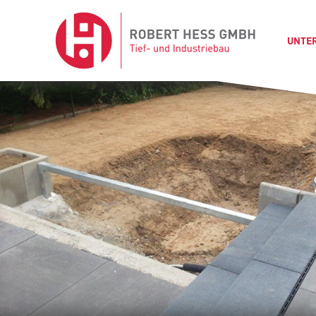
Skip
UNTE
to
content